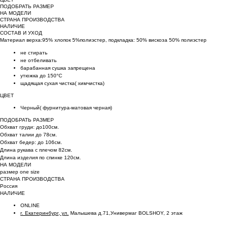
ПОДОБРАТЬ РАЗМЕР
НА МОДЕЛИ
СТРАНА ПРОИЗВОДСТВА
НАЛИЧИЕ
СОСТАВ И УХОД
Материал верха:95% хлопок 5%полиэстер, подкладка: 50% вискоза 50% полиэстер
не стирать
не отбеливать
барабанная сушка запрещена
утюжка до 150°C
щадящая сухая чистка( химчистка)
ЦВЕТ
Черный( фурнитура-матовая черная)
ПОДОБРАТЬ РАЗМЕР
Обхват груди: до100см.
Обхват талии до 78см.
Обхват бедер: до 106см.
Длина рукава с плечом 82см.
Длина изделия по спинке 120см.
НА МОДЕЛИ
размер one size
СТРАНА ПРОИЗВОДСТВА
Россия
НАЛИЧИЕ
ONLINE
г. Екатеринбург, ул.
Малышева д.71,Универмаг BOLSHOY, 2 этаж