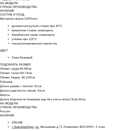
НА МОДЕЛИ
СТРАНА ПРОИЗВОДСТВА
НАЛИЧИЕ
СОСТАВ И УХОД
Материал верха:100%лен
деликатная ручная стирка при 30°C
машинная стирка запрещена
барабанная сушка запрещена
утюжка при 110°C
специализированная химчистка
ЦВЕТ
Серо-бежевый
ПОДОБРАТЬ РАЗМЕР
Обхват груди:84-98см.
Обхват талии:60-74см.
Обхват бедер: 90-100см.
Рубашка:
Длина рукава с плечом: 81см
Длина изделия по спинке: 81см.
Шорты:
Длина Изделия по боковому шву без учета пояса( 5см) 40см.
НА МОДЕЛИ
СТРАНА ПРОИЗВОДСТВА
Россия
НАЛИЧИЕ
ONLINE
г. Екатеринбург, ул.
Малышева д.71,Универмаг BOLSHOY, 2 этаж