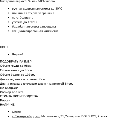
Материал верха:50% лен 50% хлопок
ручная деликатная стирка до 30°C
машинная стирка запрещена
не отбеливать
утюжка до 150°C
барабанная сушка запрещена
специализированная химчистка
ЦВЕТ
Черный
ПОДОБРАТЬ РАЗМЕР
Объем груди до 98см.
Объем талии до 80см.
Объем бедер до 105см.
Длина изделия по спинке 80см.
Длина рукава с плечевым швом и манжетой 84см.
НА МОДЕЛИ
Размер one size
СТРАНА ПРОИЗВОДСТВА
Россия
НАЛИЧИЕ
Online
г. Екатеринбург, ул.
Малышева д.71,Универмаг BOLSHOY, 2 этаж