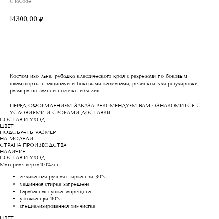
UllaCode
14300,00
₽
Купить
Костюм изо льна, рубашка классического кроя с разрезами по боковым
швам,шорты с защипами и боковыми карманами, резинкой для регулировки
размера по задней полочке изделия.
ПЕРЕД ОФОРМЛЕНИЕМ ЗАКАЗА РЕКОМЕНДУЕМ ВАМ ОЗНАКОМИТСЯ С
УСЛОВИЯМИ И СРОКАМИ ДОСТАВКИ.
СОСТАВ И УХОД
ЦВЕТ
ПОДОБРАТЬ РАЗМЕР
НА МОДЕЛИ
СТРАНА ПРОИЗВОДСТВА
НАЛИЧИЕ
СОСТАВ И УХОД
Материал верха:100%лен
деликатная ручная стирка при 30°C
машинная стирка запрещена
барабанная сушка запрещена
утюжка при 110°C
специализированная химчистка
ЦВЕТ