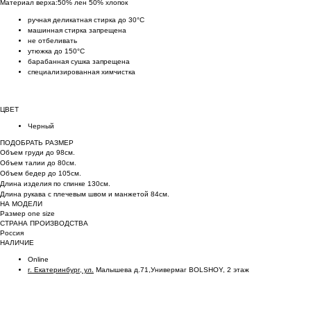
Материал верха:50% лен 50% хлопок
ручная деликатная стирка до 30°C
машинная стирка запрещена
не отбеливать
утюжка до 150°C
барабанная сушка запрещена
специализированная химчистка
ЦВЕТ
Черный
ПОДОБРАТЬ РАЗМЕР
Объем груди до 98см.
Объем талии до 80см.
Объем бедер до 105см.
Длина изделия по спинке 130см.
Длина рукава с плечевым швом и манжетой 84см.
НА МОДЕЛИ
Размер one size
СТРАНА ПРОИЗВОДСТВА
Россия
НАЛИЧИЕ
Online
г. Екатеринбург, ул.
Малышева д.71,Универмаг BOLSHOY, 2 этаж