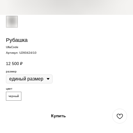
Рубашка
UllaCode
Артикул:
U260424/10
12 500
₽
размер
цвет
черный
Купить