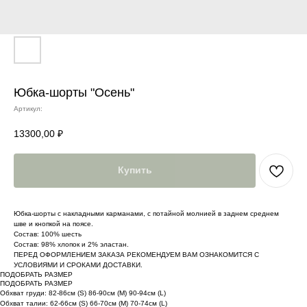
Юбка-шорты "Осень"
Артикул:
13300,00
₽
Купить
Юбка-шорты с накладными карманами, с потайной молнией в заднем среднем
шве и кнопкой на поясе.
Состав: 100% шесть
Состав: 98% хлопок и 2% эластан.
ПЕРЕД ОФОРМЛЕНИЕМ ЗАКАЗА РЕКОМЕНДУЕМ ВАМ ОЗНАКОМИТСЯ С
УСЛОВИЯМИ И СРОКАМИ ДОСТАВКИ.
ПОДОБРАТЬ РАЗМЕР
ПОДОБРАТЬ РАЗМЕР
Обхват груди: 82-86см (S) 86-90см (M) 90-94cм (L)
Обхват талии: 62-66см (S) 66-70см (M) 70-74cм (L)