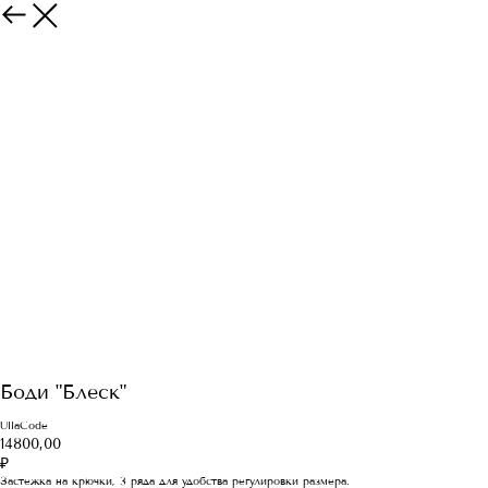
Боди "Блеск"
UllaCode
14800,00
₽
Застежка на крючки, 3 ряда для удобства регулировки размера.